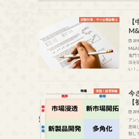
【
試験対策：中小企業診断士
M
2019
M&A
鬼門
法を
い！
今
実践！経営戦略
【
2019
アン
意味
類し