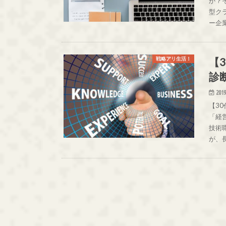
か？
型クラ
ー企
【
戦略アリ生活！
診
2019
【3
「経
技術
が、