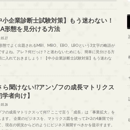
中小企業診断士試験対策】もう迷わない！
&A形態を見分ける方法
.05.27
形態でよく出題されるMBI、MBO、EBO、LBOという3文字の略語が
ですよね。アレ？何だっけ？と迷わないためにも、簡単に見分ける方
頭に入れておきましょう！ 【中小企業診断士試験対策】もう迷わな
…
さら聞けない!?アンゾフの成長マトリクス
初学者向け】
.05.26
ゾフの成長マトリクスって何!? ここで言う「成長」は「事業拡大」を
します。 企業のビジネスを、マトリクス図を使って2×2の4象限で分
て、現在の状況からどのようにビジネス展開すべきかを提示すます。