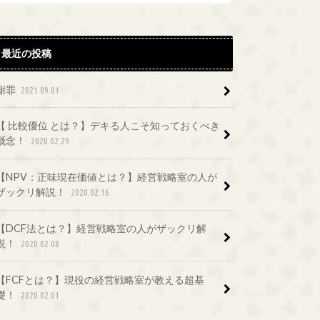
最近の投稿
謝罪
2021.09.01
【 比較優位 とは？】デキる人こそ知っておくべき
概念！
2020.02.29
【NPV：正味現在価値とは？】経営戦略室の人が
ザックリ解説！
2020.02.16
【DCF法とは？】経営戦略室の人がザックリ解
説！
2020.02.08
【FCFとは？】現役の経営戦略室が教える超基
礎！
2020.02.01