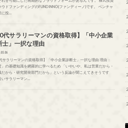
それを可能にした画期的なプラットフォームがあるんです。 株式投資
ウドファンディングのFUNDINNO(ファンディーノ)です。 ベンチャ
業に投…
30代サラリーマンの資格取得】「中小企業
断士」一択な理由
.05.06
0代サラリーマンの資格取得】「中小企業診断士」一択な理由 理由：
営」の基礎知識を網羅的に学べるため 「いやいや、私は営業だから・
職だから・研究開発部門だから」という反論が聞こえてきそうです
長いサラリーマン…