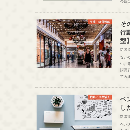
今回
そ
実践！経営戦略
行
型
2019
なか
い。
購買
てみ
ベ
戦略アリ生活！
し
2019
ベン