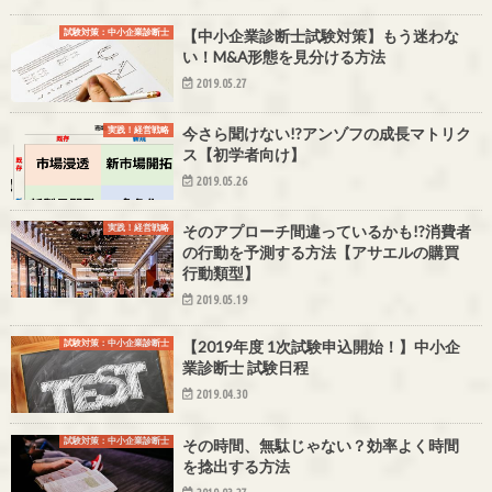
試験対策：中小企業診断士
【中小企業診断士試験対策】もう迷わな
い！M&A形態を見分ける方法
2019.05.27
実践！経営戦略
今さら聞けない!?アンゾフの成長マトリク
ス【初学者向け】
2019.05.26
実践！経営戦略
そのアプローチ間違っているかも!?消費者
の行動を予測する方法【アサエルの購買
行動類型】
2019.05.19
試験対策：中小企業診断士
【2019年度 1次試験申込開始！】中小企
業診断士 試験日程
2019.04.30
試験対策：中小企業診断士
その時間、無駄じゃない？効率よく時間
を捻出する方法