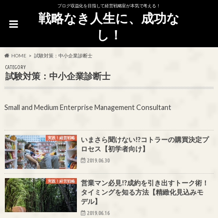
ブログ収益化を目指して経営戦略室が本気で考える！
戦略なき人生に、成功な
し！
HOME
試験対策：中小企業診断士
CATEGORY
試験対策：中小企業診断士
Small and Medium Enterprise Management Consultant
実践！経営戦略
いまさら聞けない!?コトラーの購買決定プ
ロセス【初学者向け】
2019.06.30
実践！経営戦略
営業マン必見!?成約を引き出すトーク術！
タイミングを知る方法【精緻化見込みモ
デル】
2019.06.16