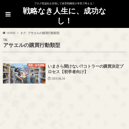
ブログ収益化を目指して経営戦略室が本気で考える！
戦略なき人生に、成功な
し！
HOME
タグ : アサエルの購買行動類型
TAG
アサエルの購買行動類型
実践！経営戦略
いまさら聞けない!?コトラーの購買決定プ
ロセス【初学者向け】
2019.06.30