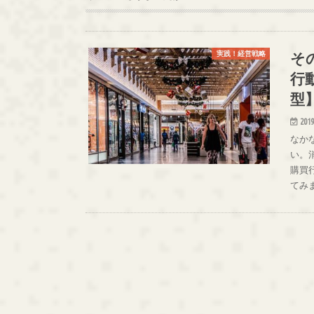
そ
実践！経営戦略
行
型
2019
なか
い。
購買
てみ