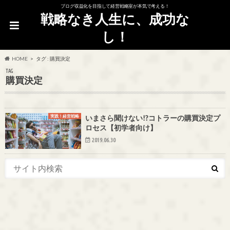
ブログ収益化を目指して経営戦略室が本気で考える！
戦略なき人生に、成功な
し！
HOME
タグ : 購買決定
TAG
購買決定
実践！経営戦略
いまさら聞けない!?コトラーの購買決定プ
ロセス【初学者向け】
2019.06.30