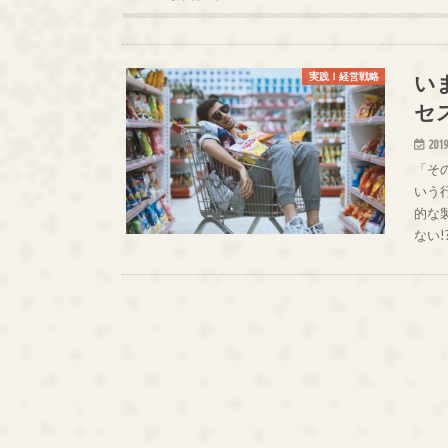
い
実践！経営戦略
セ
2019
「そ
いう
的な
ない!