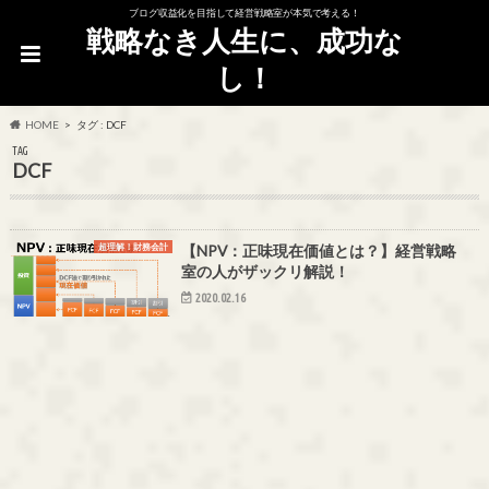
ブログ収益化を目指して経営戦略室が本気で考える！
戦略なき人生に、成功な
し！
HOME
タグ : DCF
TAG
DCF
超理解！財務会計
【NPV：正味現在価値とは？】経営戦略
室の人がザックリ解説！
2020.02.16