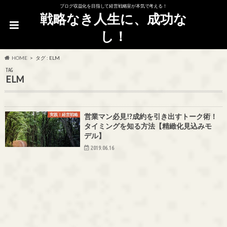
ブログ収益化を目指して経営戦略室が本気で考える！
戦略なき人生に、成功な
し！
HOME
タグ : ELM
TAG
ELM
実践！経営戦略
営業マン必見!?成約を引き出すトーク術！
タイミングを知る方法【精緻化見込みモ
デル】
2019.06.16