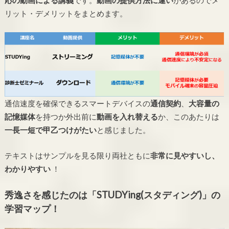
リット・デメリットをまとめます。
通信速度を確保できるスマートデバイスの
通信契約
、
大容量の
記憶媒体
を持つか外出前に
動画を入れ替える
か、このあたりは
一長一短で甲乙つけがたい
と感じました。
テキストはサンプルを見る限り両社ともに
非常に見やすいし、
わかりやすい
！
秀逸さを感じたのは「STUDYing(スタディング)」の
学習マップ！