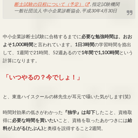
断士試験の日程について（予定）
, 指定試験機関
一般社団法人 中小企業診断協会, 平成30年4月30日
中小企業診断士試験に合格するまでに
必要な勉強時間は、おお
よそ1,000時間
と言われています。
1日3時間
の学習時間を捻出
して、1週間で21時間、52週あるので
1年間で1,100時間
という
計算になります。
「いつやるの？今でしょ！」
と、東進ハイスクールの林先生が耳元で囁いた気がします(笑)
時間対効果の低さがわかった
『独学』は却下
したこと、資格取
得に
必要な時間を買いたい
こと、資格を取ったあかつきには
給
料が上がる(たぶん)
と奥様を説得すること2週間。