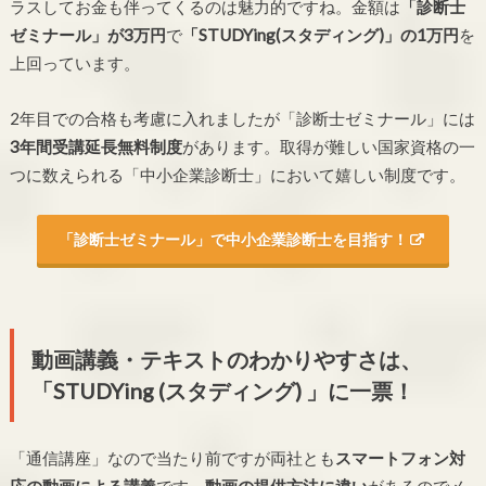
ラスしてお金も伴ってくるのは魅力的ですね。金額は
「診断士
ゼミナール」が3万円
で
「STUDYing(スタディング)」の1万円
を
上回っています。
2年目での合格も考慮に入れましたが「診断士ゼミナール」には
3年間受講延長無料制度
があります。取得が難しい国家資格の一
つに数えられる「中小企業診断士」において嬉しい制度です。
「診断士ゼミナール」で中小企業診断士を目指す！
動画講義・テキストのわかりやすさは、
「STUDYing (スタディング) 」に一票！
「通信講座」なので当たり前ですが両社とも
スマートフォン対
応の動画による講義
です。
動画の提供方法に違い
があるのでメ