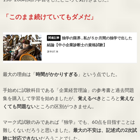
「このまま続けていてもダメだ」
独学の限界…私が５か月間の独学で出した
結論【中小企業診断士の資格試験】
2019.07.14
最大の理由は「
時間がかかりすぎる
」という点でした。
手始めに試験科目である「企業経営理論」の参考書と過去問題
集を購入して学習を始めましたが、
覚えるべき
ところと
覚えな
くても問題ない
ところの区別がつきません。
マーク式試験のみであれば『独学』でも、60点を目指すことは
難しくないだろうと思いました。
最大の不安は、記述式の2次試
験に対応できない
だろうことでした。