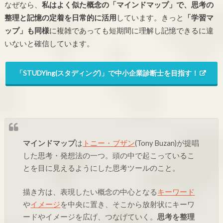
なぜなら、
私はよく似た概念の「マインドマップ」で、思考の
整理と記憶の定着を日常的に活用
しています。きっと
「学習マ
ップ」も同様
に複雑であっても短期間に理解し記憶できるに違
いないと確信しています。
「STUDYing(スタディング)」で中小企業診断士を目指す！
マインドマップ
は
トニー・ブザン
(Tony Buzan)が提唱
した思考・発想法の一つ。頭の中で起こっているこ
とを目に見えるようにした思考ツールのこと。
描き方は、表現したい概念の中心となる
キーワード
や
イメージ
を中央に置き、そこから放射状にキーワ
ードやイメージを広げ、つなげていく。
思考を整理