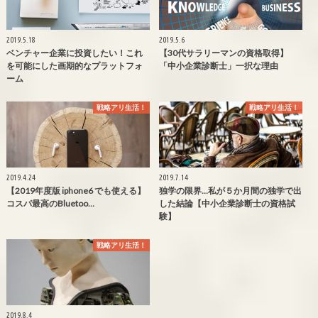
2019.5.18
2019.5.6
ベンチャー企業に投資したい！これ
【30代サラリーマンの資格取得】
を可能にした画期的なプラットフォ
「中小企業診断士」一択な理由
ーム
戦略アリ生活！
戦略アリ生活！
2019.4.24
2019.7.14
【2019年度版 iphone6 でも使える】
独学の限界…私が５か月間の独学で出
コスパ最高のBluetoo…
した結論【中小企業診断士の資格試
験】
戦略アリ生活！
2019.8.4