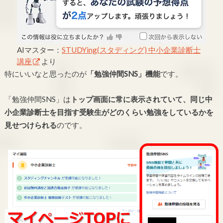
AIマスター：
STUDYing(スタディング) 中小企業診断士
講座
より
特にいいなと思ったのが
「勉強仲間SNS」機能
です。
「勉強仲間SNS」は
トップ画面に常に表示されていて、同じ中
小企業診断士を目指す受験生がどのくらい勉強をしているかを
見せつけられる
のです。