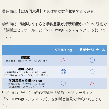
費用面は
【10万円未満】
と具体的な数字根拠で絞り込み、
学習面は、
理解しやすさ
と
学習意欲が持続可能か
の2つの観点で
「診断士ゼミナール」と「STUDYing(スタディング)」を比べま
した。
甲乙つけがたい２つの通信講座「診断士ゼミナール」と
「STUDYing(スタディング)」を独断と偏見で比較いたしまし
た。