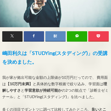
嶋田利久は「STUDYing(スタディング)」の受講
を決めました。
我が家が拠出可能な金額の上限値が10万円だってので、 費用面
は
【10万円未満】
と具体的な数字根拠で絞り込み、学習面は
理
解しやすさ
と
学習意欲が持続可能か
の2つの観点で「診断士ゼミ
ナール」と「STUDYing(スタディング)」を比べました。
多くの項目でダントツに調べて比較してみたところ、
良いとこ