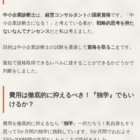
中小企業診断士
は、
経営コンサルタント
の
国家資格
です。「中
小企業診断士になる！」と考えている者が、
戦略的思考を持た
ないなんてナンセンス
だと私は考えました。
目的は中小企業診断士の試験を通過して
資格を取ること
です。
最短で資格取得できるレベルに達することができるかどうかで
判断をしました。
費用は徹底的に抑えるべき！『独学』でもい
けるか？
費用を徹底的に抑えるなら『
独学
』一択だろう！私自身もそう
思って5か月間の独学に挑戦しています。5か月間でおおよそ
150~200時間の学習をしたところで気付きました。