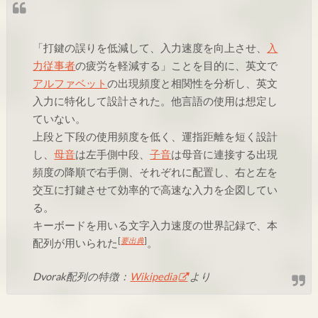
「打鍵の誤りを低減して、入力速度を向上させ、
入
力従事者
の疲労を軽減する」ことを目的に、英文で
アルファベット
の出現頻度と相関性を分析し、英文
入力に特化して設計された。他言語の使用は想定し
ていない。
上段と下段の使用頻度を低く、運指距離を短く設計
し、
母音
は左手側中段、
子音
は母音に連接する出現
頻度の降順で右手側、それぞれに配置し、右と左を
交互に打鍵させて効率的で高速な入力を企図してい
る。
キーボードを用いる文字入力速度の世界記録で、本
[
要出典
]
配列が用いられた
。
Dvorak配列の特徴：
Wikipedia
より