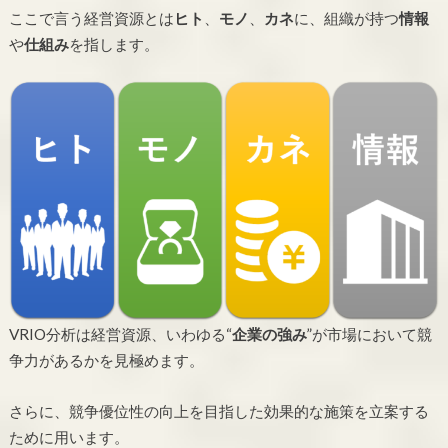
ここで言う経営資源とは
ヒト
、
モノ
、
カネ
に、組織が持つ
情報
や
仕組み
を指します。
VRIO分析は経営資源、いわゆる“
企業の強み
”が市場において競
争力があるかを見極めます。
さらに、競争優位性の向上を目指した効果的な施策を立案する
ために用います。