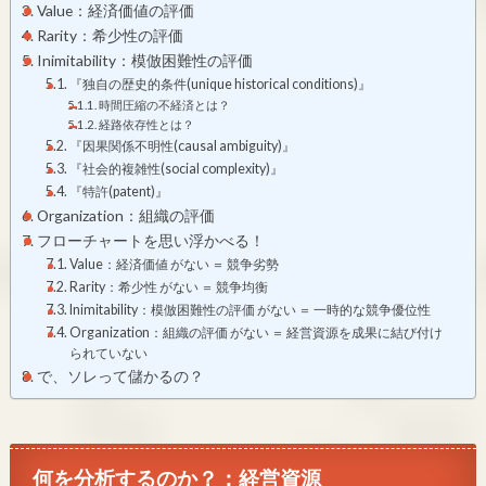
Value：経済価値の評価
Rarity：希少性の評価
Inimitability：模倣困難性の評価
『独自の歴史的条件(unique historical conditions)』
時間圧縮の不経済とは？
経路依存性とは？
『因果関係不明性(causal ambiguity)』
『社会的複雑性(social complexity)』
『特許(patent)』
Organization：組織の評価
フローチャートを思い浮かべる！
Value：経済価値 がない ＝ 競争劣勢
Rarity：希少性 がない ＝ 競争均衡
Inimitability：模倣困難性の評価 がない ＝ 一時的な競争優位性
Organization：組織の評価 がない ＝ 経営資源を成果に結び付け
られていない
で、ソレって儲かるの？
何を分析するのか？：経営資源