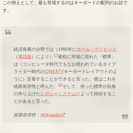
この例えとして、最も登場するのはキーボードの配列のお話で
す。
経済発展の分野では（1985年に
ポール・デイビッド
[7]
（
英語版
）により）
最初に市場に現れた「標準」
は（コンピュータ時代でもなお使われているタイプ
ライター時代の
QWERTY
キーボードレイアウトのよ
うに）定着することができると言った。彼はこれを
[8]
経路依存性と呼んだ、
そして、劣った標準が自身
の作り上げた
レガシーシステム
によって持続するこ
とがあると言った。
経路依存性：
Wikipedia