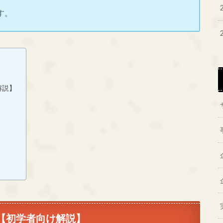
す。
解説】
？【初学者向け解説】