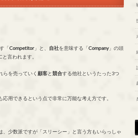
す「
Competitor
」と、
自社
を意味する「
Company
」の頭
3Cと言われます。
れらを売っていく
顧客
と
競合
する他社というたった3つ
も応用できるという点で非常に万能な考え方です。
は、少数派ですが「スリーシー」と言う方もいらっしゃ