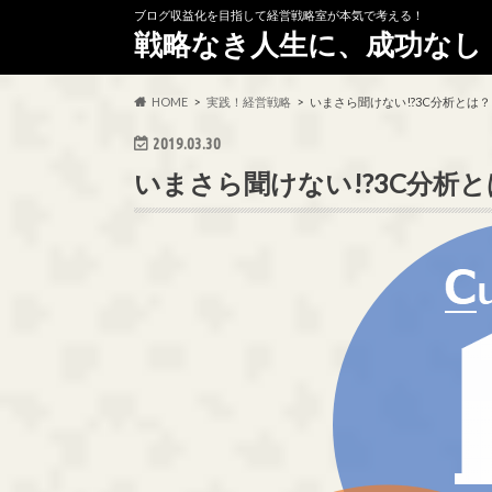
ブログ収益化を目指して経営戦略室が本気で考える！
戦略なき人生に、成功なし
HOME
実践！経営戦略
いまさら聞けない!?3C分析とは
2019.03.30
いまさら聞けない!?3C分析