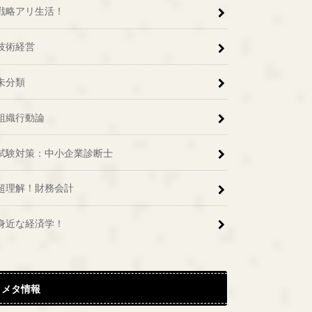
戦略アリ生活！
技術経営
未分類
組織行動論
試験対策：中小企業診断士
超理解！財務会計
身近な経済学！
メタ情報