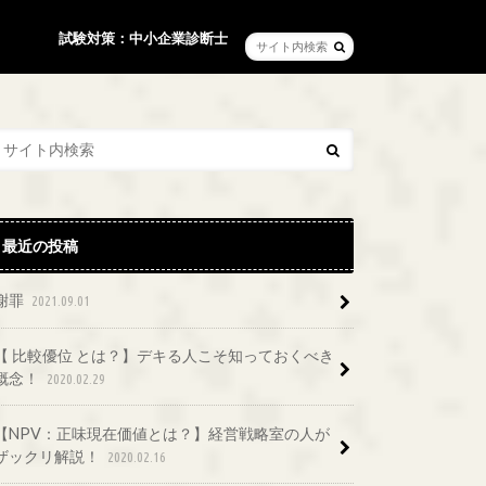
試験対策：中小企業診断士
最近の投稿
謝罪
2021.09.01
【 比較優位 とは？】デキる人こそ知っておくべき
概念！
2020.02.29
【NPV：正味現在価値とは？】経営戦略室の人が
ザックリ解説！
2020.02.16