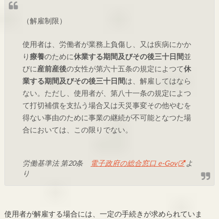
（解雇制限）
使用者は、労働者が業務上負傷し、又は疾病にかか
り
療養
のために
休業する期間及びその後三十日間
並
びに
産前産後
の女性が第六十五条の規定によつて
休
業する期間及びその後三十日間
は、解雇してはなら
ない。ただし、使用者が、第八十一条の規定によつ
て打切補償を支払う場合又は天災事変その他やむを
得ない事由のために事業の継続が不可能となつた場
合においては、この限りでない。
労働基準法 第20条
電子政府の総合窓口 e-Gov
よ
り
使用者が解雇する場合には、一定の手続きが求められていま