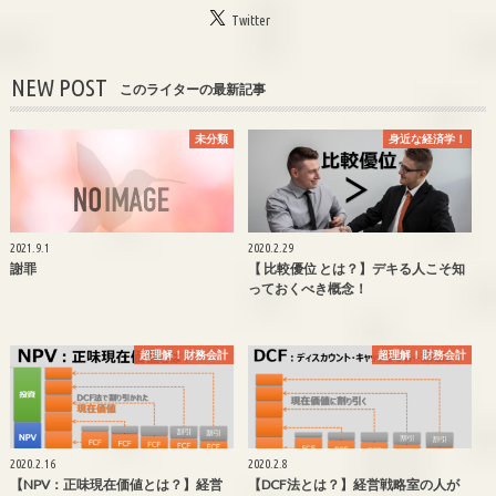
Twitter
NEW POST
このライターの最新記事
未分類
身近な経済学！
2021.9.1
2020.2.29
謝罪
【 比較優位 とは？】デキる人こそ知
っておくべき概念！
超理解！財務会計
超理解！財務会計
2020.2.16
2020.2.8
【NPV：正味現在価値とは？】経営
【DCF法とは？】経営戦略室の人が