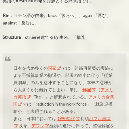
英語の
Restructuring
を語源とする外来語です。
Re‐
：ラテン語が由来。back「後ろへ」、again「再び」、
against「反対に」
Structure
：struere(建てる)が由来。「構造」
日本を含め多くの
国家
では、組織再構築の実施に
よる不採算事業の撤退や、部署の縮小に伴う「従業
員削減」のみを意味することになり、本来の意味か
ら大きくかけ離れてしまい、単に『
解雇
（
アメリ
カ英語
: Fire）』と解釈されている。
アメリカ合衆
国
では「reduction in the work force」（就業規模
縮小）と表現されることがある。
また、日本においては
1990年代
初頭
バブル崩壊
以降、
デフレ
経済の進行に伴って、整理解雇を