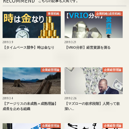
RECOMMEND
こちらの記事も人気です。
事業戦略
企業戦略(成長戦略)
2019.3.9
2019.3.21
【タイムベース競争】時は金なり
【VRIO分析】経営資源を測る
企業経営理論
企業経営理論
2019.3.4
2019.2.26
【アージリスの未成熟＝成熟理論】
【マズローの欲求段階】人間って欲
成長を止める組織
深い…
企業経営理論
企業経営理論