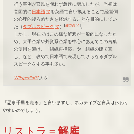
行う事例が官民を問わず急速に増加したが、当初は
意図的に
日本語
を英語で言い換えることで経営側
の心理的後ろめたさを軽減することを目的にしてい
[
要出典
]
た（
ダブルスピーク
）
。
しかし、現在ではこの様な解釈が一般的になったた
め、大手企業や外資系企業を中心にあえてこの言葉
の使用を避け、「組織再構築」や「組織の建て直
し」など、改めて日本語で表現してさらなるダブル
スピークをする事も多い。
Wikipedia
より
「悪事千里を走る」と言いますし、ネガティブな言葉は伝わり
やすいのでしょう。
リストラ＝
解雇