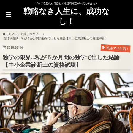
ブログ収益化を目指して経営戦略室が本気で考える！
戦略なき人生に、成功な
し！
HOME
戦略アリ生活！
独学の限界…私が５か月間の独学で出した結論【中小企業診断士の資格試験】
2019.07.14
戦略アリ生活！
独学の限界…私が５か月間の独学で出した結論
【中小企業診断士の資格試験】