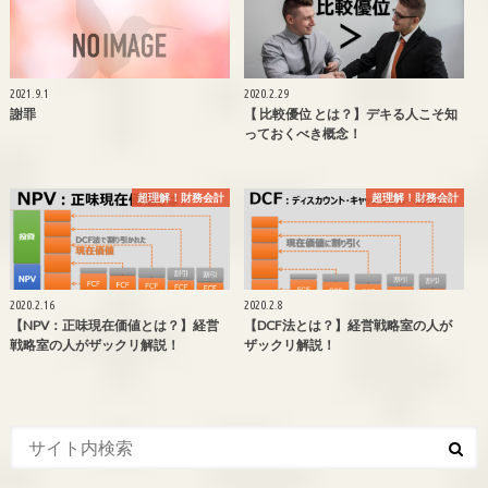
2021.9.1
2020.2.29
謝罪
【 比較優位 とは？】デキる人こそ知
っておくべき概念！
超理解！財務会計
超理解！財務会計
2020.2.16
2020.2.8
【NPV：正味現在価値とは？】経営
【DCF法とは？】経営戦略室の人が
戦略室の人がザックリ解説！
ザックリ解説！