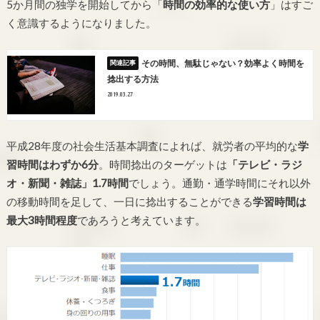
5か月間の独学を開始してから「
時間の効率的な使い方
」はすご
く意識するようになりました。
その時間、無駄じゃない？効率よく時間を
捻出する方法
2019.03.27
平成28年度の社会生活基本調査によれば、就労者の平均的な
学
習時間はわずか6分
。時間捻出のターゲットは
「テレビ・ラジ
オ・新聞・雑誌」1.7時間
でしょう。通勤・通学時間にそれ以外
の移動時間を足して、一日に捻出することができる
学習時間は
最大3時間程度
であろうと考えています。