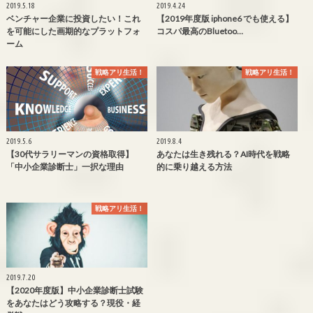
2019.5.18
2019.4.24
ベンチャー企業に投資したい！これ
【2019年度版 iphone6 でも使える】
を可能にした画期的なプラットフォ
コスパ最高のBluetoo…
ーム
戦略アリ生活！
戦略アリ生活！
2019.5.6
2019.8.4
【30代サラリーマンの資格取得】
あなたは生き残れる？AI時代を戦略
「中小企業診断士」一択な理由
的に乗り越える方法
戦略アリ生活！
2019.7.20
【2020年度版】中小企業診断士試験
をあなたはどう攻略する？現役・経