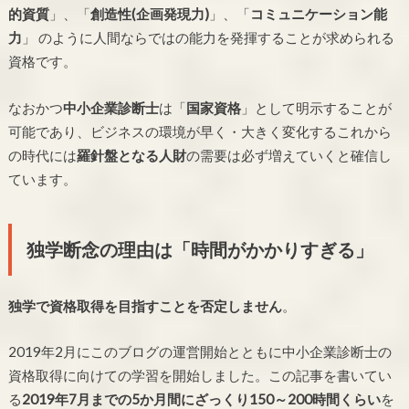
的資質
」、「
創造性(企画発現力)
」、「
コミュニケーション能
力
」 のように人間ならではの能力を発揮することが求められる
資格です。
なおかつ
中小企業診断士
は「
国家資格
」として明示することが
可能であり、ビジネスの環境が早く・大きく変化するこれから
の時代には
羅針盤となる人財
の需要は必ず増えていくと確信し
ています。
独学断念の理由は「時間がかかりすぎる」
独学で資格取得を目指すことを否定しません
。
2019年2月にこのブログの運営開始とともに中小企業診断士の
資格取得に向けての学習を開始しました。この記事を書いてい
る
2019年7月までの5か月間にざっくり150～200時間くらい
を